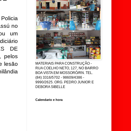
Policia
Assú no
zou um
iciário
ES DE
 pelos
e lesão
MATERIAIS PARA CONSTRUÇÃO -
RUA COELHO NETO, 127, NO BAIRRO
ilândia
BOA VISTA EM MOSSORÓ/RN. TEL.
(84) 3316/5702 - 98609/4386 -
9990/2625. ORG. PEDRO JUNIOR E
DEBORA SIBELLE
Calendario e hora