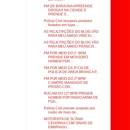
PM DE BARAÚNA APREENDE
DROGAS NA CIDADE E
PRENDE S...
Polícia Civil recupera produtos
furtados em lojas ...
AS FELICITAÇÕES DO BLOG VÃO
PARA MEU AMIGO VINÍCIU...
AS FELICITAÇÕES DO BLOG VÃO
PARA MEU AMIGO FRANCIS...
PM POR MEIO DO 2° BPM
PRENDE EM MOSSORÓ
HOMEM POR ...
PM POR MEIO DA 3ª CIA DE
POLICIA DE AREIA BRANCA P...
PM POR MEIO DO 2º BPM
CUMPRE MANDADO DE
PRISÃO CON...
ROCAM DO 12º BPM PRENDE
HOMEM PORTANDO ARMA DE
FOG...
Polícia Civil prende suspeito por
roubo de mais de...
MOTORISTA DE SCÂNIA
CEGONHA COM SINAIS DE
EMBRIAGU...