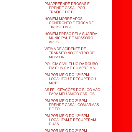
PM APREENDE DROGAS E
PRENDE CASAL POR
TRÁFICO DE D...
HOMEM MORRE APÓS
CONFRONTO E TROCA DE
TIROS COM A ...
HOMEM PRESO PELA GUARDA
MUNICIPAL DE MOSSORÓ
APÓS ...
VITIMA DE ACIDENTE DE
TRÂNSITO NO CENTRO DE
MOSSOR...
POLÍCIA CIVIL ELUCIDA ROUBO
EM CLÍNICA E CUMPRE MA...
PM POR MEIO DO 12º BPM
LOCALIZOU E RECUPEROU
MOTO...
AS FELICITAÇÕES DO BLOG VÃO
PARA MEU AMIGO CARLOS ...
PM POR MEIO DO 2º BPM
PRENDE CASAL COM ARMAS
DE FO...
PM POR MEIO DO 12º BPM
LOCALIZAM E RECUPERAM
DUAS ...
PM POR MEIO DO 2º BPM