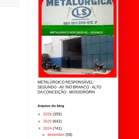
METALÚRGICO RESPONSÁVEL:
SEGUNDO - AV. RIO BRANCO - ALTO
DA CONCEIÇÃO - MOSSORÓ/RN
Arquivo do blog
►
2026
(355)
►
2025
(642)
▼
2024
(741)
►
dezembro
(59)