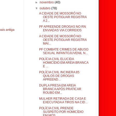
►
novembro
(40)
▼
outubro
(78)
A CIDADE DE MOSSORÓ NO
OESTE POTIGUAR REGISTRA
A 2...
PF APREENDE DROGAS NO RN
ais antiga
ENVIADAS VIA CORREIOS
A CIDADE DE MOSSORÓ NO
OESTE POTIGUAR REGISTRA
MAI...
PF COMBATE CRIMES DE ABUSO
SEXUAL INFANTOJUVENIL N...
POLÍCIA CIVIL ELUCIDA
HOMICÍDIO EM AREIA BRANCA
E ...
POLÍCIA CIVIL INCINERA 85
QUILOS DE DROGAS
APREEND...
DUPLA PRESA EM AREIA
BRANCA APÓS PRATICAR
ROUBO EM...
MULHER RETIRADA DE CASA E
EXECUTADA A TIROS NA CID...
POLÍCIA CIVIL PRENDE
SUSPEITO POR HOMICÍDIO
EM MOS...