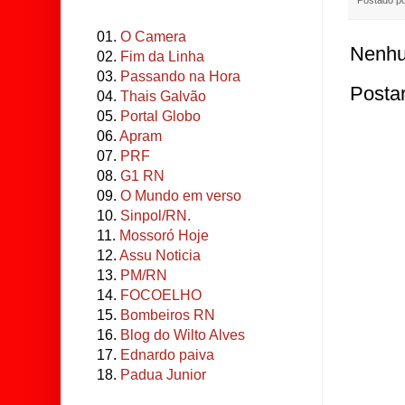
Postado p
01.
O Camera
Nenhu
02.
Fim da Linha
03.
Passando na Hora
Posta
04.
Thais Galvão
05.
Portal Globo
06.
Apram
07.
PRF
08.
G1 RN
09.
O Mundo em verso
10.
Sinpol/RN.
11.
Mossoró Hoje
12.
Assu Noticia
13.
PM/RN
14.
FOCOELHO
15.
Bombeiros RN
16.
Blog do Wilto Alves
17.
Ednardo paiva
18.
Padua Junior