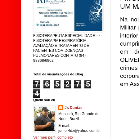
UM M
Na noi
Milita
inter
FISIOTERAPEUTA ESPECIALIDADE =>
FISIOTERAPIA RESPIRATÓRIA
cumpri
AVALIAÇÃO E TRATAMENTO DE
em d
PACIENTES COM DOENÇAS
PULMONARES CONTATO (84)
OLIVE
98868/6962
crimes
Total de visualizações do Blog
corpor
7
6
5
2
7
5
em Ass
4
Quem sou eu
Jr. Dantas
Mossoró, Rio Grande do
Norte, Brazil
E-mail:
junior4dz@yahoo.com.br
Ver meu perfil completo