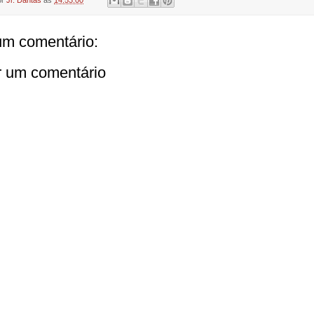
or
Jr. Dantas
às
14:53:00
m comentário:
r um comentário