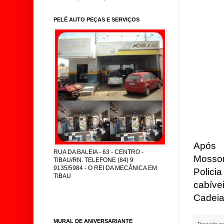
PELÉ AUTO PEÇAS E SERVIÇOS
Após 
RUA DA BALEIA - 63 - CENTRO -
Mossor
TIBAU/RN. TELEFONE (84) 9
9135/5984 - O REI DA MECÂNICA EM
Polici
TIBAU
cabíve
Cadeia
MURAL DE ANIVERSARIANTE