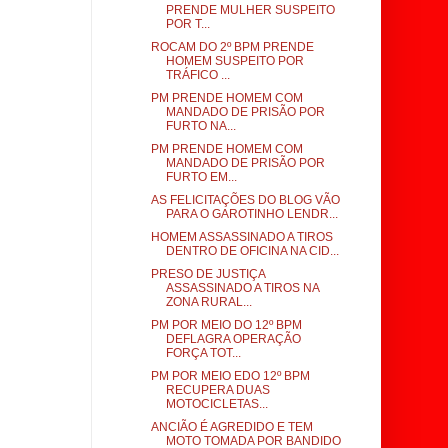
PRENDE MULHER SUSPEITO
POR T...
ROCAM DO 2º BPM PRENDE
HOMEM SUSPEITO POR
TRÁFICO ...
PM PRENDE HOMEM COM
MANDADO DE PRISÃO POR
FURTO NA...
PM PRENDE HOMEM COM
MANDADO DE PRISÃO POR
FURTO EM...
AS FELICITAÇÕES DO BLOG VÃO
PARA O GAROTINHO LENDR...
HOMEM ASSASSINADO A TIROS
DENTRO DE OFICINA NA CID...
PRESO DE JUSTIÇA
ASSASSINADO A TIROS NA
ZONA RURAL...
PM POR MEIO DO 12º BPM
DEFLAGRA OPERAÇÃO
FORÇA TOT...
PM POR MEIO EDO 12º BPM
RECUPERA DUAS
MOTOCICLETAS...
ANCIÃO É AGREDIDO E TEM
MOTO TOMADA POR BANDIDO