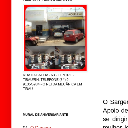
RUA DA BALEIA - 63 - CENTRO -
TIBAU/RN. TELEFONE (84) 9
9135/5984 - O REI DA MECÂNICA EM
TIBAU
O Sarge
Apoio de
MURAL DE ANIVERSARIANTE
se dirig
mulher 
01.
O Camera