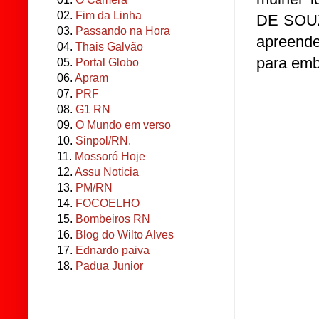
02.
Fim da Linha
DE SOUZA
03.
Passando na Hora
apreende
04.
Thais Galvão
para emb
05.
Portal Globo
06.
Apram
07.
PRF
08.
G1 RN
09.
O Mundo em verso
10.
Sinpol/RN.
11.
Mossoró Hoje
12.
Assu Noticia
13.
PM/RN
14.
FOCOELHO
15.
Bombeiros RN
16.
Blog do Wilto Alves
17.
Ednardo paiva
18.
Padua Junior