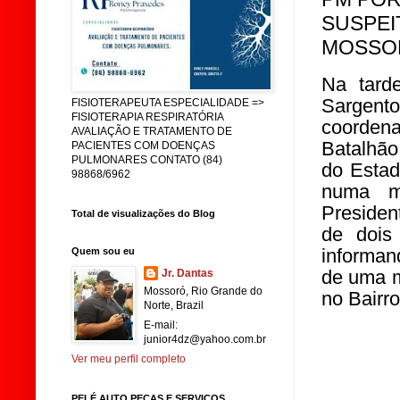
SUSPEI
MOSSO
Na tard
Sargent
FISIOTERAPEUTA ESPECIALIDADE =>
FISIOTERAPIA RESPIRATÓRIA
coordena
AVALIAÇÃO E TRATAMENTO DE
Batalhão
PACIENTES COM DOENÇAS
PULMONARES CONTATO (84)
do Estad
98868/6962
numa mo
Presiden
Total de visualizações do Blog
de dois 
informan
Quem sou eu
de uma 
Jr. Dantas
Mossoró, Rio Grande do
no Bairr
Norte, Brazil
E-mail:
junior4dz@yahoo.com.br
Ver meu perfil completo
PELÉ AUTO PEÇAS E SERVIÇOS